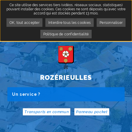
Ce site utilise des services tiers (vidéos, réseaux sociaux, statistiques)
pouvant installer des cookies. Ces cookies ne sont déposés qu’avec votre
accord qui est stockés pendant 13 mois.
OK, tout accepter
Interdire tous les cookies
Personnaliser
Politique de confidentialité
QUA
5
ROZÉRIEULLES
Rechercher sur le site
Rechercher
Transports en commun
Panneau pocket
LES PAGES LES PLUS CONSULTÉES
Vide-greniers