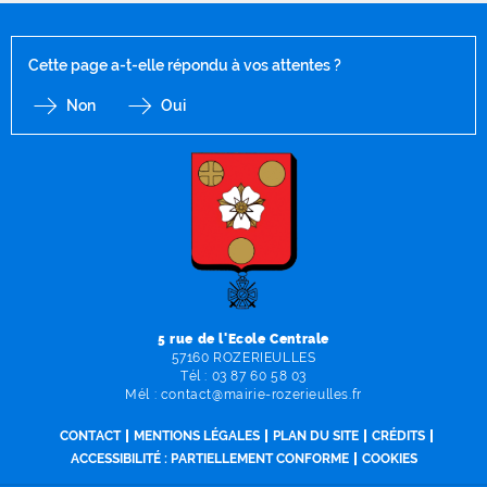
Cette page a-t-elle répondu à vos attentes ?
Non
Oui
F
I
Y
Li
X
5 rue de l'Ecole Centrale
57160 ROZERIEULLES
Tél :
03 87 60 58 03
Mél :
contact
@
mairie-rozerieulles
.
fr
CONTACT
MENTIONS LÉGALES
PLAN DU SITE
CRÉDITS
ACCESSIBILITÉ : PARTIELLEMENT CONFORME
COOKIES