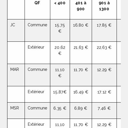
QF
< 400
401 à
901 à
1
900
1300
2
JC
Commune
15,75
16,80 €
17,85 €
18
€
Extérieur
20,62
21,63 €
22,63 €
23
€
MAR
Commune
11,10
11,70 €
12,29 €
13
€
Extérieur
15,87€
16,49 €
17,12 €
17
MSR
Commune
6,35 €
6,89 €
7,46 €
8
Extérieur
11,10
11,70 €
12,29 €
13