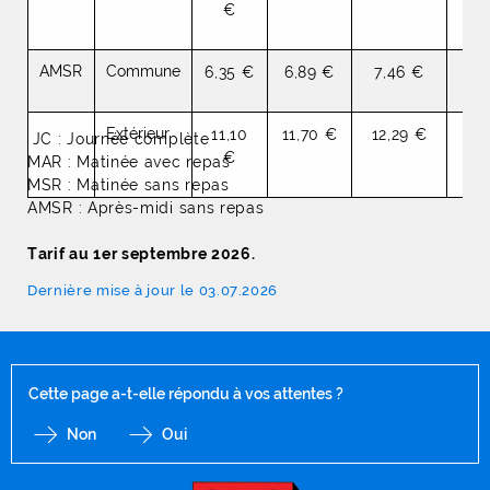
€
AMSR
Commune
6,35 €
6,89 €
7,46 €
8
Extérieur
11,10
11,70 €
12,29 €
13
JC : Journée complète
€
MAR : Matinée avec repas
MSR : Matinée sans repas
AMSR : Après-midi sans repas
Tarif au 1er septembre 2026.
Dernière mise à jour le 03.07.2026
Cette page a-t-elle répondu à vos attentes ?
Non
Oui