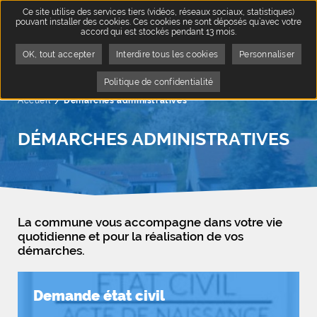
Ce site utilise des services tiers (vidéos, réseaux sociaux, statistiques)
pouvant installer des cookies. Ces cookies ne sont déposés qu’avec votre
accord qui est stockés pendant 13 mois.
OK, tout accepter
Interdire tous les cookies
Personnaliser
Politique de confidentialité
Accueil
Page active :
Démarches administratives
DÉMARCHES ADMINISTRATIVES
La commune vous accompagne dans votre vie
quotidienne et pour la réalisation de vos
démarches.
Demande état civil