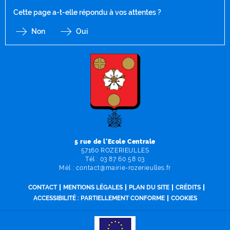
Cette page a-t-elle répondu à vos attentes ?
Non
Oui
F
I
Y
Li
X
5 rue de l'Ecole Centrale
57160 ROZERIEULLES
Tél :
03 87 60 58 03
Mél :
contact
@
mairie-rozerieulles
.
fr
CONTACT
MENTIONS LÉGALES
PLAN DU SITE
CRÉDITS
ACCESSIBILITÉ : PARTIELLEMENT CONFORME
COOKIES