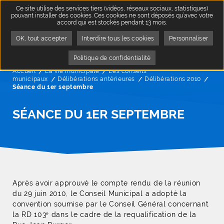
Ce site utilise des services tiers (vidéos, réseaux sociaux, statistiques)
pouvant installer des cookies. Ces cookies ne sont déposés qu’avec votre
accord qui est stockés pendant 13 mois.
OK, tout accepter
Interdire tous les cookies
Personnaliser
Politique de confidentialité
Accueil
La vie municipale
Les conseils
municipaux
Délibérations antérieures
Délibérations 2010
Page
Séance du 1er septembre
SÉANCE DU 1ER SEPTEMBRE
Après avoir approuvé le compte rendu de la réunion
du 29 juin 2010, le Conseil Municipal a adopté la
convention soumise par le Conseil Général concernant
la RD 103
dans le cadre de la requalification de la
e