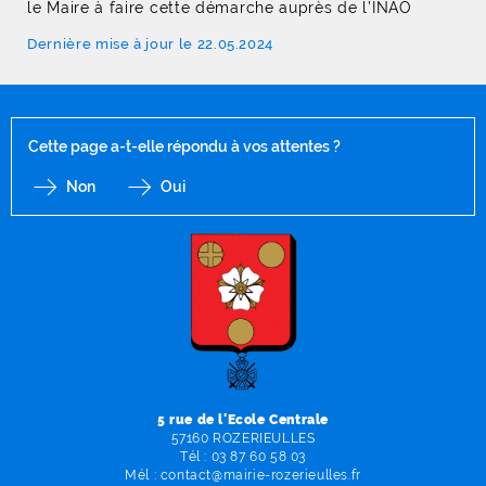
le Maire à faire cette démarche auprès de l’INAO
Dernière mise à jour le 22.05.2024
Cette page a-t-elle répondu à vos attentes ?
Non
Oui
F
I
Y
Li
X
5 rue de l'Ecole Centrale
57160 ROZERIEULLES
Tél :
03 87 60 58 03
Mél :
contact
@
mairie-rozerieulles
.
fr