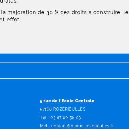
urales.
à la majoration de 30 % des droits à construire, 
t effet.
5 rue de l'Ecole Centrale
57160 ROZERIEULLES
Tél :
03 87 60 58 03
Mél :
contact
@
mairie-rozerieulles
.
fr