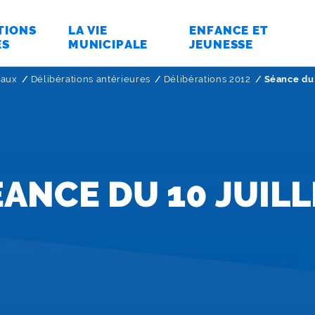
TIONS
LA VIE
ENFANCE ET
ES
MUNICIPALE
JEUNESSE
paux
Délibérations antérieures
Délibérations 2012
Page active
Séance du 
ÉANCE DU 10 JUILL