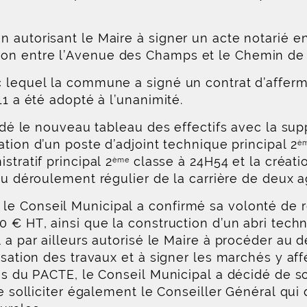
 autorisant le Maire à signer un acte notarié e
on entre l’Avenue des Champs et le Chemin de
 lequel la commune a signé un contrat d’afferma
11 a été adopté à l’unanimité.
lidé le nouveau tableau des effectifs avec la sup
tion d’un poste d’adjoint technique principal 2
è
stratif principal 2
classe à 24H54 et la créatio
ème
u déroulement régulier de la carrière de deux a
 Conseil Municipal a confirmé sa volonté de réa
0 € HT, ainsi que la construction d’un abri tech
 a par ailleurs autorisé le Maire à procéder au 
isation des travaux et à signer les marchés y aff
ais du PACTE, le Conseil Municipal a décidé de 
 de solliciter également le Conseiller Général q