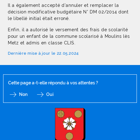
Il a également accepté d’annuler et remplacer la
décision modificative budgétaire N° DM 02/2014 dont
le libellé initial était erroné.
Enfin, il a autorisé le versement des frais de scolarité
pour un enfant de la commune scolarisé à Moulins lès
Metz et admis en classe CLIS.
Dernière mise à jour le 22.05.2024
Cette page a-t-elle répondu à vos attentes ?
Non
Oui
F
I
Y
Li
X