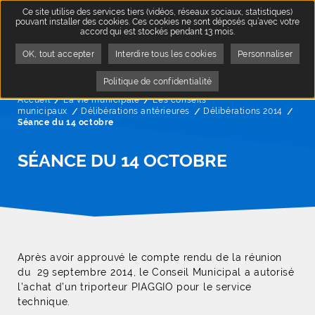
Ce site utilise des services tiers (vidéos, réseaux sociaux, statistiques)
pouvant installer des cookies. Ces cookies ne sont déposés qu’avec votre
accord qui est stockés pendant 13 mois.
OK, tout accepter
Interdire tous les cookies
Personnaliser
Politique de confidentialité
Accueil
La vie municipale
Les conseils
municipaux
Délibérations antérieures
Délibérations 2014
Page
Séance du 14 octobre
SÉANCE DU 14 OCTOBRE
Après avoir approuvé le compte rendu de la réunion
du 29 septembre 2014, le Conseil Municipal a autorisé
l’achat d’un triporteur PIAGGIO pour le service
technique.