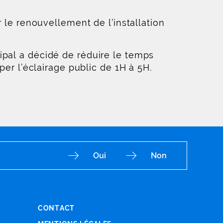
 le renouvellement de l’installation
ipal a décidé de réduire le temps
per l’éclairage public de 1H à 5H.
Oui
Non
CONTACT
Fac
Ins
You
Lin
X