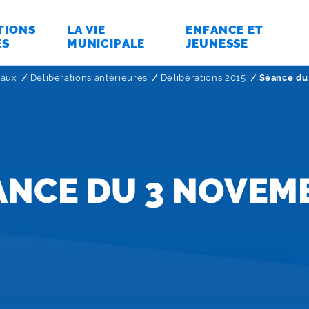
TIONS
LA VIE
ENFANCE ET
ES
MUNICIPALE
JEUNESSE
paux
Délibérations antérieures
Délibérations 2015
Page active
Séance du
ANCE DU 3 NOVEM