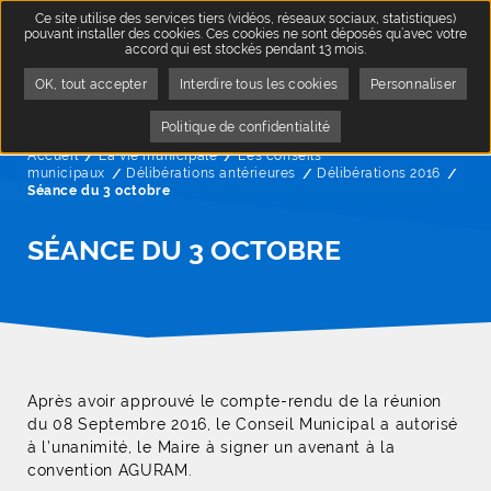
Ce site utilise des services tiers (vidéos, réseaux sociaux, statistiques)
pouvant installer des cookies. Ces cookies ne sont déposés qu’avec votre
accord qui est stockés pendant 13 mois.
OK, tout accepter
Interdire tous les cookies
Personnaliser
Politique de confidentialité
Accueil
La vie municipale
Les conseils
municipaux
Délibérations antérieures
Délibérations 2016
Page
Séance du 3 octobre
SÉANCE DU 3 OCTOBRE
Après avoir approuvé le compte-rendu de la réunion
du 08 Septembre 2016, le Conseil Municipal a autorisé
à l’unanimité, le Maire à signer un avenant à la
convention AGURAM.