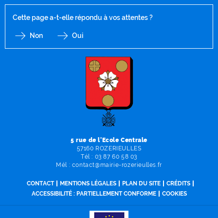
Cette page a-t-elle répondu à vos attentes ?
Non
Oui
F
I
Y
Li
X
5 rue de l'Ecole Centrale
57160 ROZERIEULLES
Tél :
03 87 60 58 03
Mél :
contact
@
mairie-rozerieulles
.
fr
CONTACT
MENTIONS LÉGALES
PLAN DU SITE
CRÉDITS
ACCESSIBILITÉ : PARTIELLEMENT CONFORME
COOKIES