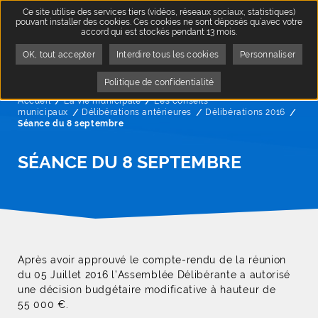
Ce site utilise des services tiers (vidéos, réseaux sociaux, statistiques)
pouvant installer des cookies. Ces cookies ne sont déposés qu’avec votre
accord qui est stockés pendant 13 mois.
OK, tout accepter
Interdire tous les cookies
Personnaliser
Politique de confidentialité
Accueil
La vie municipale
Les conseils
municipaux
Délibérations antérieures
Délibérations 2016
Page
Séance du 8 septembre
SÉANCE DU 8 SEPTEMBRE
Après avoir approuvé le compte-rendu de la réunion
du 05 Juillet 2016 l’Assemblée Délibérante a autorisé
une décision budgétaire modificative à hauteur de
55 000 €.