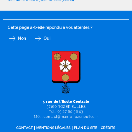
Cette page a-t-elle répondu à vos attentes ?
Non
Oui
F
I
Y
Li
X
5 rue de l'Ecole Centrale
57160 ROZERIEULLES
Tél :
03 87 60 58 03
Mél :
contact
@
mairie-rozerieulles
.
fr
CONTACT
MENTIONS LÉGALES
PLAN DU SITE
CRÉDITS