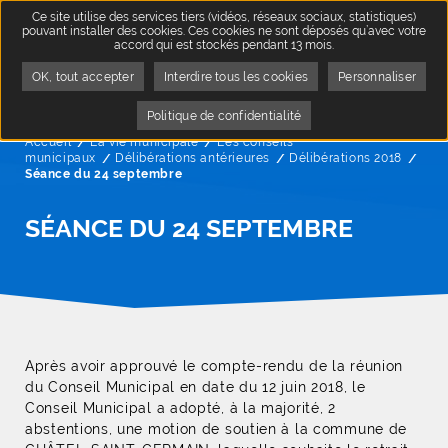
Ce site utilise des services tiers (vidéos, réseaux sociaux, statistiques)
pouvant installer des cookies. Ces cookies ne sont déposés qu’avec votre
accord qui est stockés pendant 13 mois.
OK, tout accepter
Interdire tous les cookies
Personnaliser
Politique de confidentialité
Accueil
La vie municipale
Les conseils
municipaux
Délibérations antérieures
Délibérations 2018
Page
Séance du 24 septembre
SÉANCE DU 24 SEPTEMBRE
Après avoir approuvé le compte-rendu de la réunion
du Conseil Municipal en date du 12 juin 2018, le
Conseil Municipal a adopté, à la majorité, 2
abstentions, une motion de soutien à la commune de