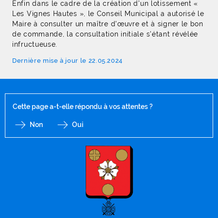
Enfin dans le cadre de la création d'un lotissement «
Les Vignes Hautes », le Conseil Municipal a autorisé le
Maire à consulter un maître d'œuvre et à signer le bon
de commande, la consultation initiale s'étant révélée
infructueuse.
Dernière mise à jour le 22.05.2024
Cette page a-t-elle répondu à vos attentes ?
Non
Oui
F
I
Y
Li
X