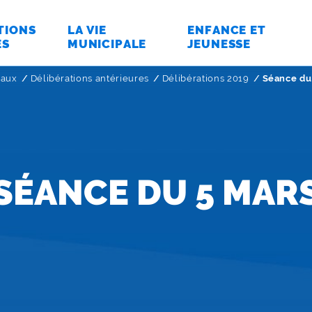
TIONS
LA VIE
ENFANCE ET
ES
MUNICIPALE
JEUNESSE
paux
Délibérations antérieures
Délibérations 2019
Page active
Séance du
SÉANCE DU 5 MAR