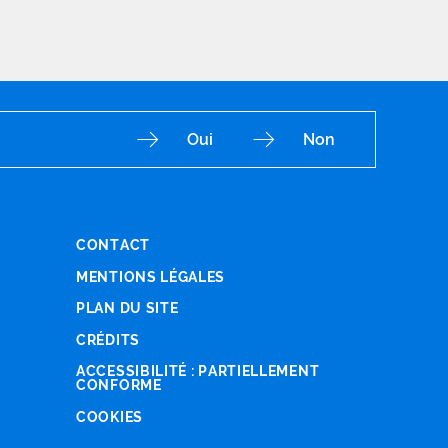
Oui
Non
CONTACT
Fac
Ins
You
Lin
X
MENTIONS LÉGALES
PLAN DU SITE
CRÉDITS
ACCESSIBILITÉ : PARTIELLEMENT
CONFORME
COOKIES