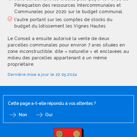
Péréquation des ressources Intercommunales et
Communales pour 2020 sur le budget communal,
l’autre portant sur les comptes de stocks du
budget du lotissement les Vignes Hautes.
Le Conseil a ensuite autorisé la vente de deux
parcelles communales pour environ 7 ares situées en
zone inconstructible, dite « naturelle » et enclavées au
milieu des parcelles appartenant à un même
propriétaire.
Dernière mise à jour le 22.05.2024
Cette page a-t-elle répondu à vos attentes ?
Non
Oui
F
I
Y
Li
X