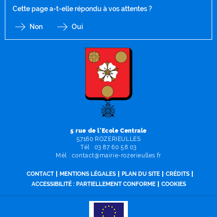
Cette page a-t-elle répondu à vos attentes ?
Non
Oui
F
I
Y
Li
X
5 rue de l'Ecole Centrale
57160 ROZERIEULLES
Tél :
03 87 60 58 03
Mél :
contact
@
mairie-rozerieulles
.
fr
CONTACT
MENTIONS LÉGALES
PLAN DU SITE
CRÉDITS
ACCESSIBILITÉ : PARTIELLEMENT CONFORME
COOKIES