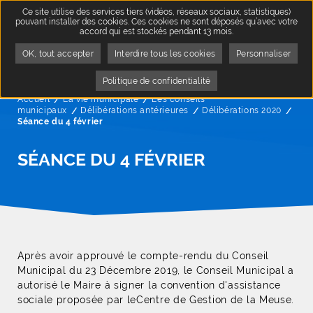
Ce site utilise des services tiers (vidéos, réseaux sociaux, statistiques)
pouvant installer des cookies. Ces cookies ne sont déposés qu’avec votre
accord qui est stockés pendant 13 mois.
OK, tout accepter
Interdire tous les cookies
Personnaliser
Politique de confidentialité
Accueil
La vie municipale
Les conseils
municipaux
Délibérations antérieures
Délibérations 2020
Page
Séance du 4 février
SÉANCE DU 4 FÉVRIER
Après avoir approuvé le compte-rendu du Conseil
Municipal du 23 Décembre 2019, le Conseil Municipal a
autorisé le Maire à signer la convention d'assistance
sociale proposée par leCentre de Gestion de la Meuse.