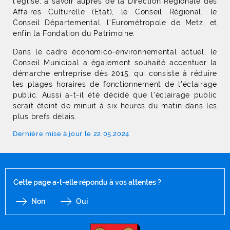
l’église, à savoir auprès de la Direction Régionale des
Affaires Culturelle (Etat), le Conseil Régional, le
Conseil Départemental, l’Eurométropole de Metz, et
enfin la Fondation du Patrimoine.
Dans le cadre économico-environnemental actuel, le
Conseil Municipal a également souhaité accentuer la
démarche entreprise dès 2015, qui consiste à réduire
les plages horaires de fonctionnement de l'éclairage
public. Aussi a-t-il été décidé que l’éclairage public
serait éteint de minuit à six heures du matin dans les
plus brefs délais.
Dernière mise à jour le 22.05.2024
Cette page a-t-elle répondu à vos attentes ?
Non
Oui
F
I
Y
Li
X