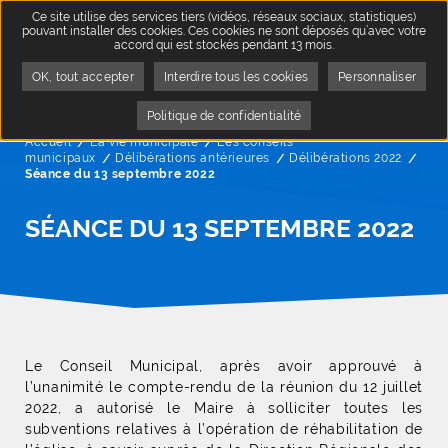
Ce site utilise des services tiers (vidéos, réseaux sociaux, statistiques)
pouvant installer des cookies. Ces cookies ne sont déposés qu’avec votre
accord qui est stockés pendant 13 mois.
OK, tout accepter
Interdire tous les cookies
Personnaliser
Politique de confidentialité
Accueil
La vie municipale
Les conseils
municipaux
Délibérations antérieures
Délibérations 2022
Page
Séance du 13 septembre 2022
SÉANCE DU 13 SEPTEMBRE 2022
Le Conseil Municipal, après avoir approuvé à
l’unanimité le compte-rendu de la réunion du 12 juillet
2022, a autorisé le Maire à solliciter toutes les
subventions relatives à l’opération de réhabilitation de