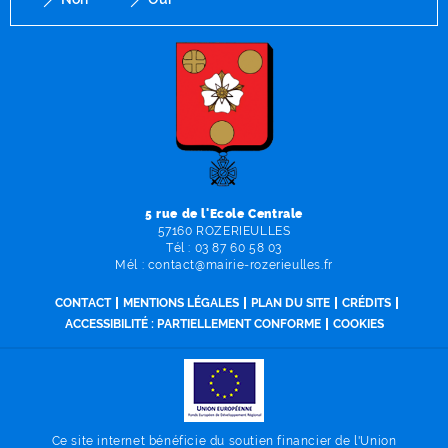
F
I
Y
Li
X
5 rue de l'Ecole Centrale
57160 ROZERIEULLES
Tél :
03 87 60 58 03
Mél :
contact
@
mairie-rozerieulles
.
fr
CONTACT
MENTIONS LÉGALES
PLAN DU SITE
CRÉDITS
ACCESSIBILITÉ : PARTIELLEMENT CONFORME
COOKIES
Ce site internet bénéficie du soutien financier de l'Union