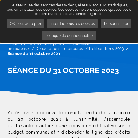
Ce site utilise des services tiers (vidéos, réseaux sociaux, statistiques)
pouvant installer des cookies. Ces cookies ne sont déposés qu’avec votre
accord qui est stockés pendant 13 mois.
OK, tout accepter
Interdire tous les cookies
Personnaliser
Politique de confidentialité
Accueil
La vie municipale
Les conseils
municipaux
Délibérations antérieures
Délibérations 2023
Page
Séance du 31 octobre 2023
SÉANCE DU 31 OCTOBRE 2023
Après avoir approuvé le compte-rendu de la réunion
du 20 octobre 2023 à l’unanimité, l’assemblée
délibérante a autorisé une décision modificative sur le
budget communal afin d’abonder la ligne des crédits