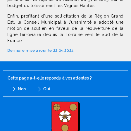
budget du lotissement les Vignes Hautes.
Enfin, profitant d’une sollicitation de la Région Grand
Est, le Conseil Municipal à l’unanimité a adopté une
motion de soutien en faveur de la réouverture de la
ligne ferroviaire depuis la Lorraine vers le Sud de la
France.
Dernière mise à jour le 22.05.2024
Cette page a-t-elle répondu à vos attentes ?
Non
Oui
F
I
Y
Li
X