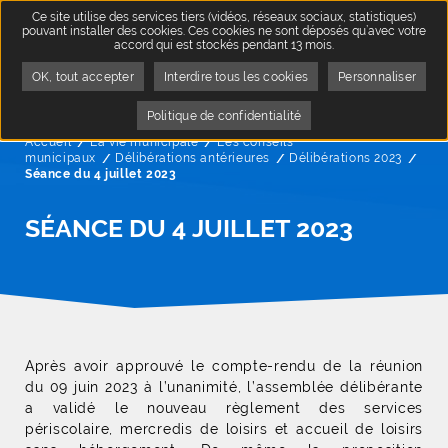
Ce site utilise des services tiers (vidéos, réseaux sociaux, statistiques)
pouvant installer des cookies. Ces cookies ne sont déposés qu’avec votre
accord qui est stockés pendant 13 mois.
OK, tout accepter
Interdire tous les cookies
Personnaliser
Politique de confidentialité
Accueil
La vie municipale
Les conseils
municipaux
Délibérations antérieures
Délibérations 2023
Page
Séance du 4 juillet 2023
SÉANCE DU 4 JUILLET 2023
Après avoir approuvé le compte-rendu de la réunion
du 09 juin 2023 à l’unanimité, l’assemblée délibérante
a validé le nouveau règlement des services
périscolaire, mercredis de loisirs et accueil de loisirs