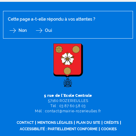
Cette page a-t-elle répondu à vos attentes ?
Non
Oui
F
I
Y
Li
X
5 rue de l'Ecole Centrale
57160 ROZERIEULLES
Tél :
03 87 60 58 03
Mél :
contact
@
mairie-rozerieulles
.
fr
CONTACT
MENTIONS LÉGALES
PLAN DU SITE
CRÉDITS
ACCESSIBILITÉ : PARTIELLEMENT CONFORME
COOKIES