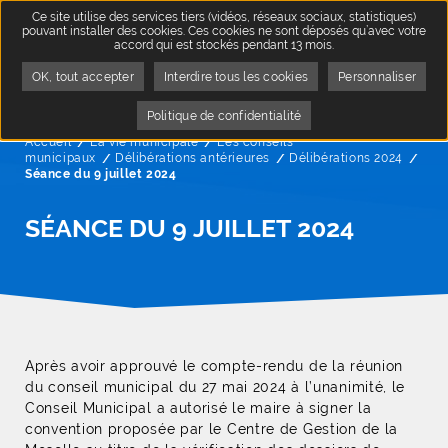
Ce site utilise des services tiers (vidéos, réseaux sociaux, statistiques)
pouvant installer des cookies. Ces cookies ne sont déposés qu’avec votre
accord qui est stockés pendant 13 mois.
OK, tout accepter
Interdire tous les cookies
Personnaliser
Politique de confidentialité
Accueil
La vie municipale
Les conseils
municipaux
Délibérations antérieures
Délibérations 2024
Page
Séance du 9 juillet 2024
SÉANCE DU 9 JUILLET 2024
Après avoir approuvé le compte-rendu de la réunion
du conseil municipal du 27 mai 2024 à l’unanimité, le
Conseil Municipal a autorisé le maire à signer la
convention proposée par le Centre de Gestion de la